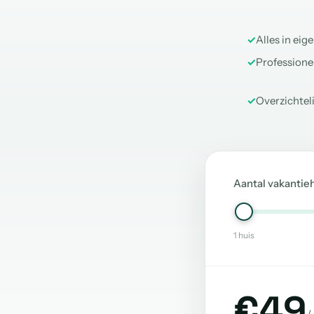
✓
Alles in eig
✓
Professionel
✓
Overzichtel
Aantal vakantie
1 huis
€49