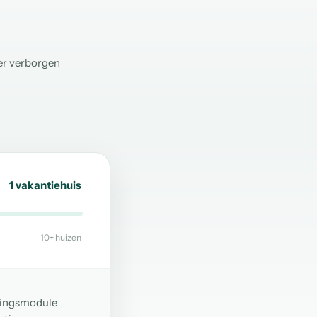
er verborgen
1 vakantiehuis
10+ huizen
kingsmodule