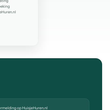
sting
oeking
jeHuren.nl
ermelding op HuisjeHuren.nl