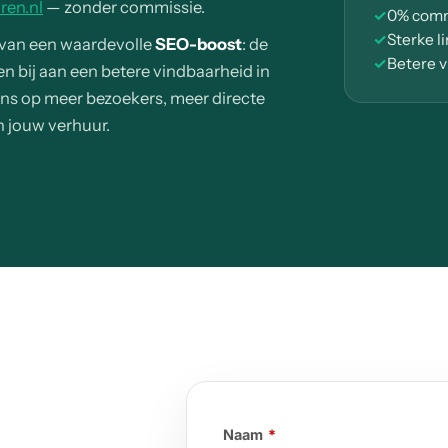
ren.nl
— zonder commissie.
✓
0% commi
✓
Sterke l
k van een waardevolle
SEO-boost
: de
✓
Betere v
n bij aan een betere vindbaarheid in
ans op meer bezoekers, meer directe
n jouw verhuur.