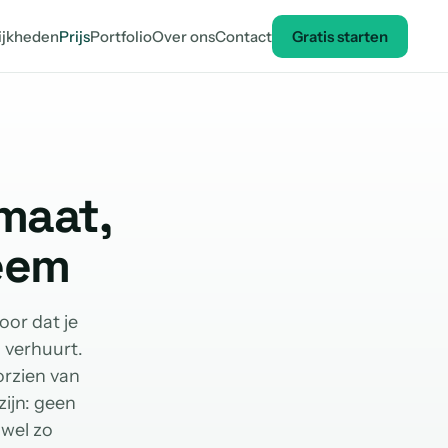
ijkheden
Prijs
Portfolio
Over ons
Contact
Gratis starten
maat,
eem
oor dat je
 verhuurt.
orzien van
zijn: geen
 wel zo