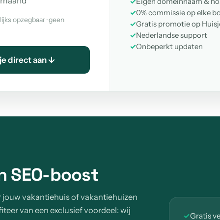
 maand
✓
Eigen domeinnaam & ho
✓
0% commissie op elke b
lijks opzegbaar · geen
✓
Gratis promotie op Huis
✓
Nederlandse support
✓
Onbeperkt updaten
je direct aan ↓
en SEO-boost
 jouw vakantiehuis of vakantiehuizen
teer van een exclusief voordeel: wij
✓
Gratis v