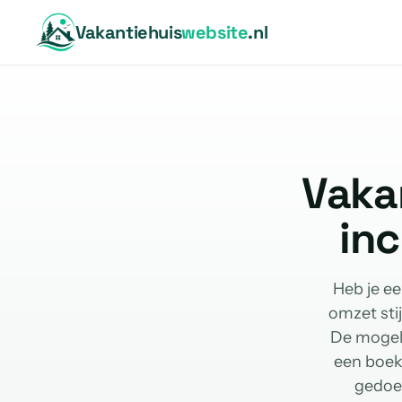
Vakantiehuis
website
.nl
Vaka
in
Heb je ee
omzet sti
De mogeli
een boeki
gedoe 