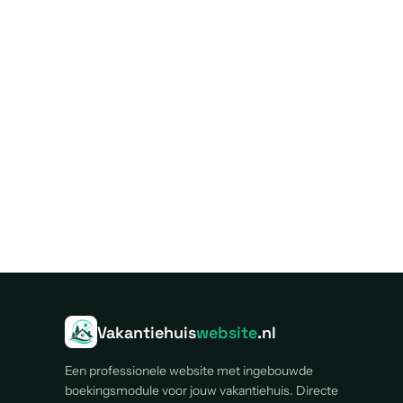
Vakantiehuis
website
.nl
Een professionele website met ingebouwde
boekingsmodule voor jouw vakantiehuis. Directe