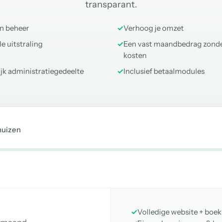
transparant.
en beheer
✓
Verhoog je omzet
e uitstraling
✓
Een vast maandbedrag zond
kosten
ijk administratiegedeelte
✓
Inclusief betaalmodules
huizen
✓
Volledige website + boe