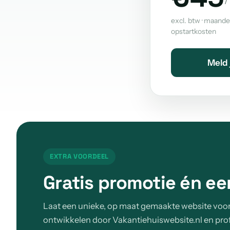
/
excl. btw · maande
opstartkosten
Meld 
EXTRA VOORDEEL
Gratis promotie én e
Laat een unieke, op maat gemaakte website voor
ontwikkelen door Vakantiehuiswebsite.nl en profi